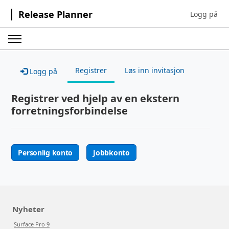
Release Planner
Logg på
Sign in to yo
Registrer
Løs inn invitasjon
Logg på
Registrer ved hjelp av en ekstern
forretningsforbindelse
Personlig konto
Jobbkonto
Nyheter
Surface Pro 9