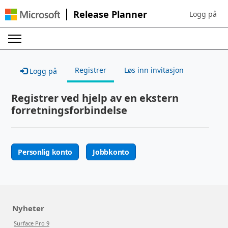
Release Planner
Logg på
Sign in to yo
Registrer
Løs inn invitasjon
Logg på
Registrer ved hjelp av en ekstern
forretningsforbindelse
Personlig konto
Jobbkonto
Nyheter
Surface Pro 9