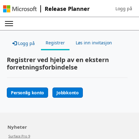
Release Planner
Logg på
Sign in to yo
Registrer
Løs inn invitasjon
Logg på
Registrer ved hjelp av en ekstern
forretningsforbindelse
Personlig konto
Jobbkonto
Nyheter
Surface Pro 9