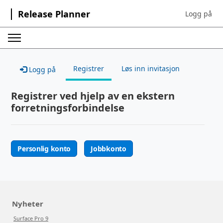
Release Planner
Logg på
Sign in to yo
Registrer
Løs inn invitasjon
Logg på
Registrer ved hjelp av en ekstern
forretningsforbindelse
Personlig konto
Jobbkonto
Nyheter
Surface Pro 9