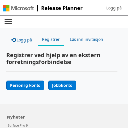
Release Planner
Logg på
Sign in to yo
Registrer
Løs inn invitasjon
Logg på
Registrer ved hjelp av en ekstern
forretningsforbindelse
Personlig konto
Jobbkonto
Nyheter
Surface Pro 9