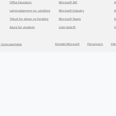
Office Education
Microsoft 365
A
Lærerutdanning og -utvikling
Microsoft Industry
A
Tilbud for elever og foreldre
Microsoft Teams
M
Azure for students
Liten bedrift
V
Kontakt Microsoft
Personvern
Vil
r forbrukerhelse