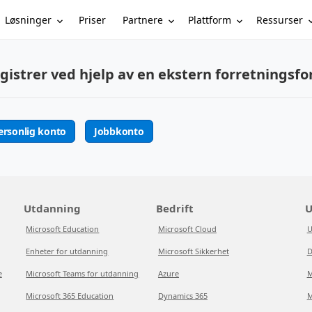
Løsninger
Partnere
Plattform
Ressurser
Priser
gistrer ved hjelp av en ekstern forretningsfo
ersonlig konto
Jobbkonto
Utdanning
Bedrift
U
Microsoft Education
Microsoft Cloud
U
Enheter for utdanning
Microsoft Sikkerhet
D
e
Microsoft Teams for utdanning
Azure
M
Microsoft 365 Education
Dynamics 365
M