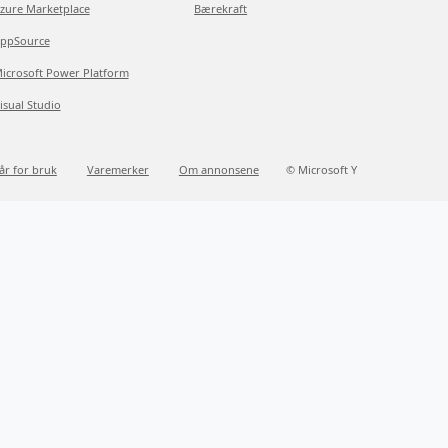
zure Marketplace
Bærekraft
ppSource
icrosoft Power Platform
isual Studio
kår for bruk
Varemerker
Om annonsene
© Microsoft Y