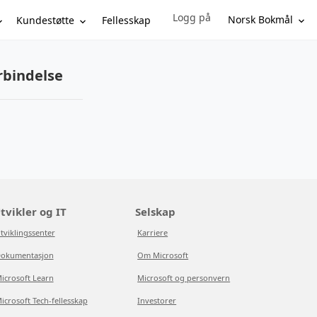
Logg på
Sign in to your account
Norsk Bokmål
Kundestøtte
Fellesskap
rbindelse
tvikler og IT
Selskap
tviklingssenter
Karriere
okumentasjon
Om Microsoft
icrosoft Learn
Microsoft og personvern
icrosoft Tech-fellesskap
Investorer