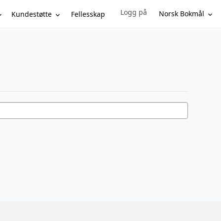
Logg på
Sign in to your account
Norsk Bokmål
Kundestøtte
Fellesskap