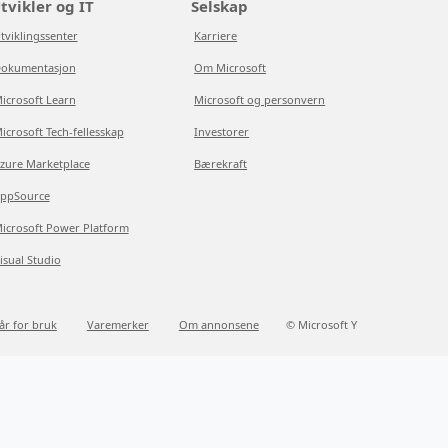
tvikler og IT
Selskap
tviklingssenter
Karriere
okumentasjon
Om Microsoft
icrosoft Learn
Microsoft og personvern
icrosoft Tech-fellesskap
Investorer
zure Marketplace
Bærekraft
ppSource
icrosoft Power Platform
isual Studio
kår for bruk
Varemerker
Om annonsene
© Microsoft Y