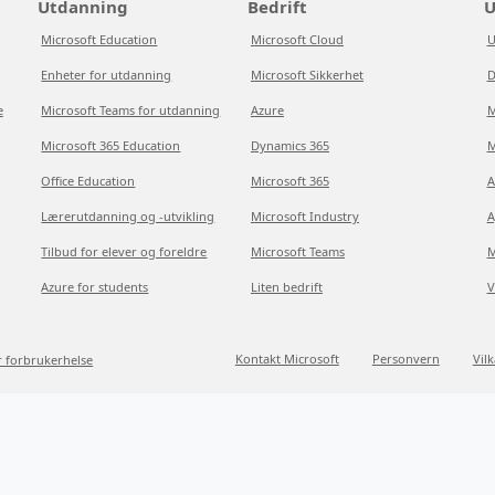
Utdanning
Bedrift
U
Microsoft Education
Microsoft Cloud
U
Enheter for utdanning
Microsoft Sikkerhet
D
e
Microsoft Teams for utdanning
Azure
M
Microsoft 365 Education
Dynamics 365
M
Office Education
Microsoft 365
A
Lærerutdanning og -utvikling
Microsoft Industry
A
Tilbud for elever og foreldre
Microsoft Teams
M
Azure for students
Liten bedrift
V
Kontakt Microsoft
Personvern
Vil
r forbrukerhelse