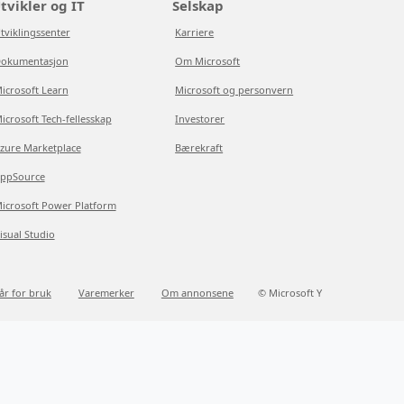
tvikler og IT
Selskap
tviklingssenter
Karriere
okumentasjon
Om Microsoft
icrosoft Learn
Microsoft og personvern
icrosoft Tech-fellesskap
Investorer
zure Marketplace
Bærekraft
ppSource
icrosoft Power Platform
isual Studio
kår for bruk
Varemerker
Om annonsene
© Microsoft Y