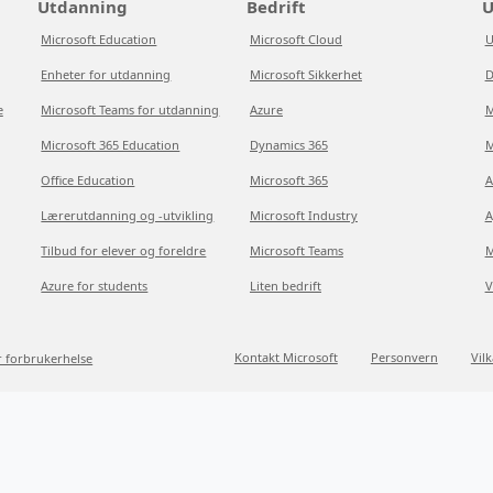
Utdanning
Bedrift
U
Microsoft Education
Microsoft Cloud
U
Enheter for utdanning
Microsoft Sikkerhet
D
e
Microsoft Teams for utdanning
Azure
M
Microsoft 365 Education
Dynamics 365
M
Office Education
Microsoft 365
A
Lærerutdanning og -utvikling
Microsoft Industry
A
Tilbud for elever og foreldre
Microsoft Teams
M
Azure for students
Liten bedrift
V
Kontakt Microsoft
Personvern
Vil
r forbrukerhelse