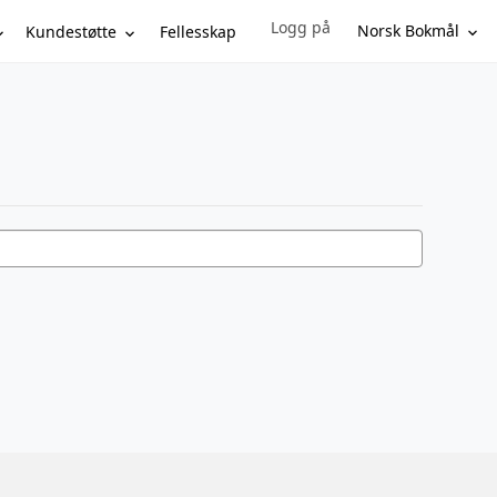
Logg på
Sign in to your account
Norsk Bokmål
Kundestøtte
Fellesskap