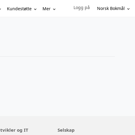
Logg på
Sign in to your account
Norsk Bokmål
Kundestøtte
Mer
tvikler og IT
Selskap