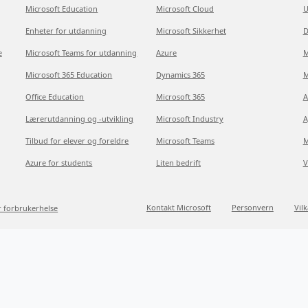
Microsoft Education
Microsoft Cloud
U
Enheter for utdanning
Microsoft Sikkerhet
D
e
Microsoft Teams for utdanning
Azure
M
Microsoft 365 Education
Dynamics 365
M
Office Education
Microsoft 365
A
Lærerutdanning og -utvikling
Microsoft Industry
A
Tilbud for elever og foreldre
Microsoft Teams
M
Azure for students
Liten bedrift
V
Kontakt Microsoft
Personvern
Vil
r forbrukerhelse