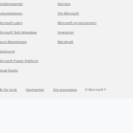
tviklingssenter
Karriere
okumentasjon
Om Microsoft
icrosoft Learn
Microsoft og personvern
icrosoft Tech-fellesskap
Investorer
zure Marketplace
Bærekraft
ppSource
icrosoft Power Platform
isual Studio
kår for bruk
Varemerker
Om annonsene
© Microsoft Y