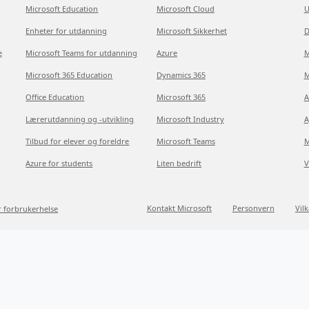
Microsoft Education
Microsoft Cloud
U
Enheter for utdanning
Microsoft Sikkerhet
D
e
Microsoft Teams for utdanning
Azure
M
Microsoft 365 Education
Dynamics 365
M
Office Education
Microsoft 365
A
Lærerutdanning og -utvikling
Microsoft Industry
A
Tilbud for elever og foreldre
Microsoft Teams
M
Azure for students
Liten bedrift
V
Kontakt Microsoft
Personvern
Vil
r forbrukerhelse