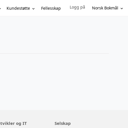
Logg på
Sign in to your account
Norsk Bokmål
Kundestøtte
Fellesskap
tvikler og IT
Selskap