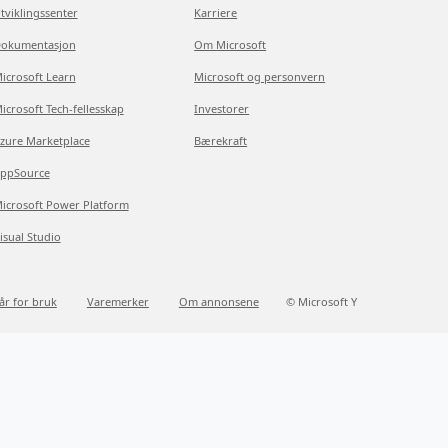
tviklingssenter
Karriere
okumentasjon
Om Microsoft
icrosoft Learn
Microsoft og personvern
icrosoft Tech-fellesskap
Investorer
zure Marketplace
Bærekraft
ppSource
icrosoft Power Platform
isual Studio
kår for bruk
Varemerker
Om annonsene
© Microsoft Y