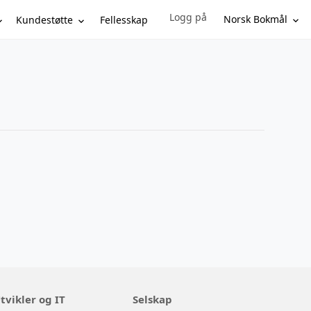
Logg på
Sign in to your account
Norsk Bokmål
Kundestøtte
Fellesskap
tvikler og IT
Selskap