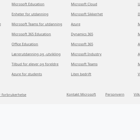
Microsoft Education
Microsoft Cloud
U
Enheter for utdanning
Microsoft Sikkerhet
D
e
Microsoft Teams for utdanning
Azure
M
Microsoft 365 Education
Dynamics 365
M
Office Education
Microsoft 365
A
Lærerutdanning og -utvikling
Microsoft Industry
A
Tilbud for elever og foreldre
Microsoft Teams
M
Azure for students
Liten bedrift
V
Kontakt Microsoft
Personvern
Vil
r forbrukerhelse