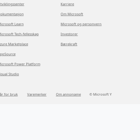
tviklingssenter
Karriere
okumentasjon
Om Microsoft
icrosoft Learn
Microsoft og personvern
icrosoft Tech-fellesskap
Investorer
zure Marketplace
Bærekraft
ppSource
icrosoft Power Platform
isual Studio
kår for bruk
Varemerker
Om annonsene
© Microsoft Y