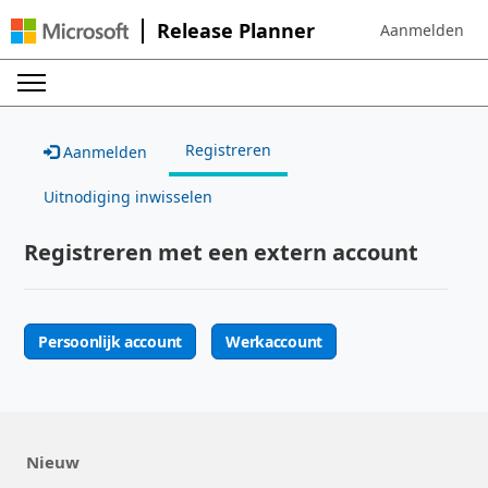
Release Planner
Aanmelden
Sign in to your 
Registreren
Aanmelden
Uitnodiging inwisselen
Registreren met een extern account
Persoonlijk account
Werkaccount
Nieuw