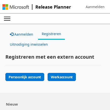
Release Planner
Aanmelden
Sign in to your 
Registreren
Aanmelden
Uitnodiging inwisselen
Registreren met een extern account
Persoonlijk account
Werkaccount
Nieuw