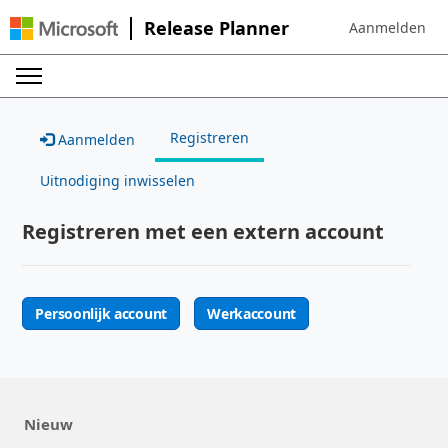
Release Planner
Aanmelden
Sign in to your 
Registreren
Aanmelden
Uitnodiging inwisselen
Registreren met een extern account
Persoonlijk account
Werkaccount
Nieuw