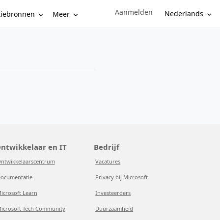
Aanmelden
Sign in to your account
Nederlands
tiebronnen
Meer
ntwikkelaar en IT
Bedrijf
ntwikkelaarscentrum
Vacatures
ocumentatie
Privacy bij Microsoft
icrosoft Learn
Investeerders
icrosoft Tech Community
Duurzaamheid