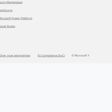
zure Marketplace
ppSource
icrosoft Power Platform
isual Studio
Over onze advertenties
EU Compliance DoCs
© Microsoft Y