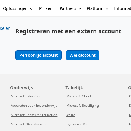
Oplossingen
Partners
Platform
Informa
Prijzen
sselen
Registreren met een extern account
Persoonlijk account
Werkaccount
Onderwijs
Zakelijk
O
Microsoft Education
Microsoft Cloud
O
Apparaten voor het onderwijs
Microsoft Beveiliging
D
Microsoft Teams for Education
Azure
M
Microsoft 365 Education
Dynamics 365
M