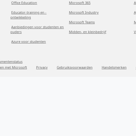
Office Education
Microsoft 365
A
Educator-training en -
Microsoft Industry
A
ontwikkeling
Microsoft Teams
M
Aanbiedingen voor studenten en
ouders
Midden- en kleinbedrijf
V
Azure voor studenten
sumentenstatus
en met Microsoft
Privacy
Gebruiksvoorwaarden
Handelsmerken