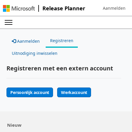
Release Planner
Aanmelden
Sign in to your 
Registreren
Aanmelden
Uitnodiging inwisselen
Registreren met een extern account
Persoonlijk account
Werkaccount
Nieuw