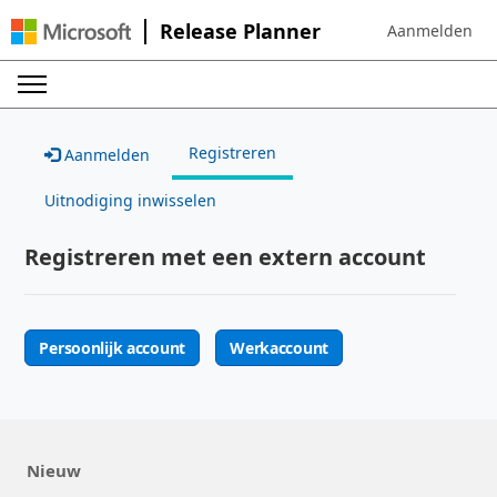
Release Planner
Aanmelden
Sign in to your 
Registreren
Aanmelden
Uitnodiging inwisselen
Registreren met een extern account
Persoonlijk account
Werkaccount
Nieuw