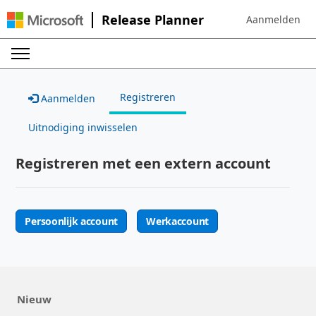
Release Planner
Aanmelden
Sign in to your 
Registreren
Aanmelden
Uitnodiging inwisselen
Registreren met een extern account
Persoonlijk account
Werkaccount
Nieuw