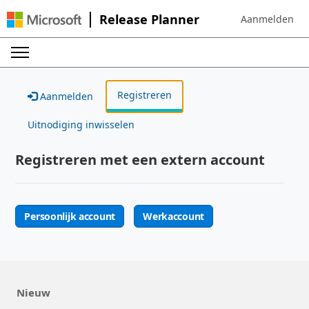
Release Planner
Aanmelden
Sign in to your 
Registreren
Aanmelden
Uitnodiging inwisselen
Registreren met een extern account
Persoonlijk account
Werkaccount
Nieuw