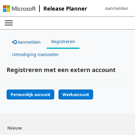
Release Planner
Aanmelden
Sign in to your 
Registreren
Aanmelden
Uitnodiging inwisselen
Registreren met een extern account
Persoonlijk account
Werkaccount
Nieuw