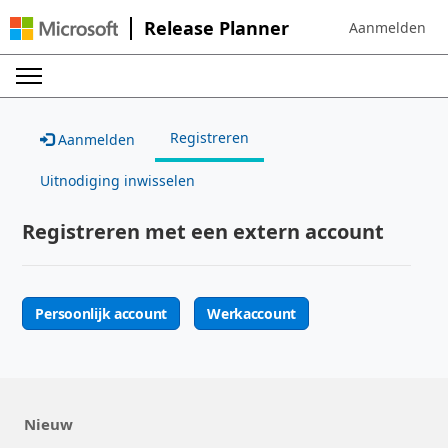
Release Planner
Aanmelden
Sign in to your 
Registreren
Aanmelden
Uitnodiging inwisselen
Registreren met een extern account
Persoonlijk account
Werkaccount
Nieuw