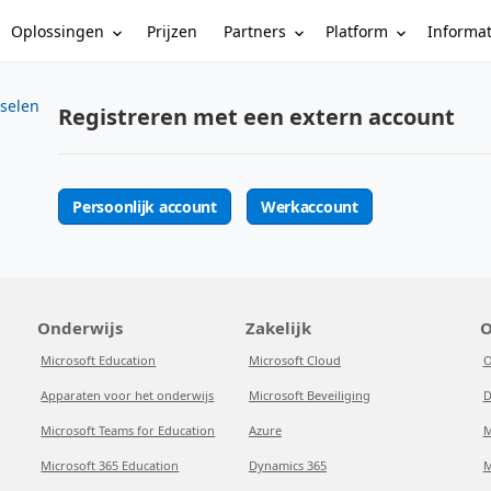
Oplossingen
Partners
Platform
Informa
Prijzen
sselen
Registreren met een extern account
Persoonlijk account
Werkaccount
Onderwijs
Zakelijk
O
Microsoft Education
Microsoft Cloud
O
Apparaten voor het onderwijs
Microsoft Beveiliging
D
Microsoft Teams for Education
Azure
M
Microsoft 365 Education
Dynamics 365
M