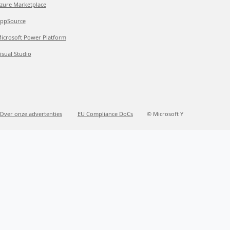
zure Marketplace
ppSource
icrosoft Power Platform
isual Studio
Over onze advertenties
EU Compliance DoCs
© Microsoft Y