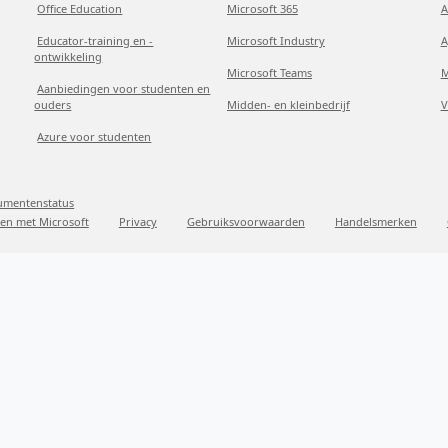
Office Education
Microsoft 365
A
Educator-training en -
Microsoft Industry
A
ontwikkeling
Microsoft Teams
M
Aanbiedingen voor studenten en
ouders
Midden- en kleinbedrijf
V
Azure voor studenten
sumentenstatus
en met Microsoft
Privacy
Gebruiksvoorwaarden
Handelsmerken