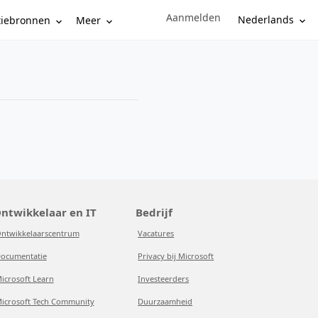
Aanmelden
Sign in to your account
Nederlands
tiebronnen
Meer
ntwikkelaar en IT
Bedrijf
ntwikkelaarscentrum
Vacatures
ocumentatie
Privacy bij Microsoft
icrosoft Learn
Investeerders
icrosoft Tech Community
Duurzaamheid