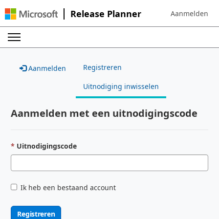
Release Planner
Aanmelden
Sign in to your 
Registreren
Aanmelden
Uitnodiging inwisselen
Aanmelden met een uitnodigingscode
Uitnodigingscode
Ik heb een bestaand account
Registreren