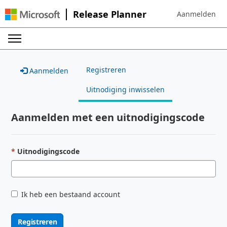
Release Planner
Aanmelden
Sign in to your 
Registreren
Aanmelden
Uitnodiging inwisselen
Aanmelden met een uitnodigingscode
Uitnodigingscode
Ik heb een bestaand account
Registreren