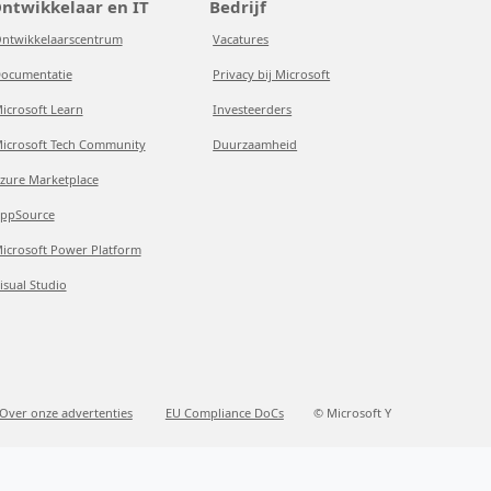
ntwikkelaar en IT
Bedrijf
ntwikkelaarscentrum
Vacatures
ocumentatie
Privacy bij Microsoft
icrosoft Learn
Investeerders
icrosoft Tech Community
Duurzaamheid
zure Marketplace
ppSource
icrosoft Power Platform
isual Studio
Over onze advertenties
EU Compliance DoCs
© Microsoft Y