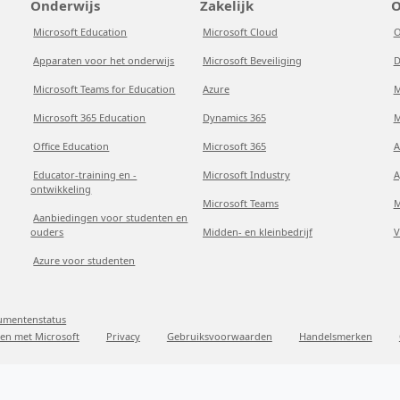
Onderwijs
Zakelijk
O
Microsoft Education
Microsoft Cloud
O
Apparaten voor het onderwijs
Microsoft Beveiliging
D
Microsoft Teams for Education
Azure
M
Microsoft 365 Education
Dynamics 365
M
Office Education
Microsoft 365
A
Educator-training en -
Microsoft Industry
A
ontwikkeling
Microsoft Teams
M
Aanbiedingen voor studenten en
ouders
Midden- en kleinbedrijf
V
Azure voor studenten
sumentenstatus
en met Microsoft
Privacy
Gebruiksvoorwaarden
Handelsmerken