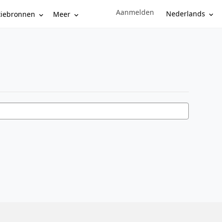
Aanmelden
Sign in to your account
Nederlands
tiebronnen
Meer