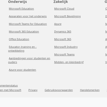
Onderwijs
Zakelijk
O
Microsoft Education
Microsoft Cloud
O
Apparaten voor het onderwijs
Microsoft Beveiliging
D
Microsoft Teams for Education
Azure
M
Microsoft 365 Education
Dynamics 365
M
Office Education
Microsoft 365
A
Educator-training en -
Microsoft Industry
A
ontwikkeling
Microsoft Teams
M
Aanbiedingen voor studenten en
ouders
Midden- en kleinbedrijf
V
Azure voor studenten
sumentenstatus
en met Microsoft
Privacy
Gebruiksvoorwaarden
Handelsmerken