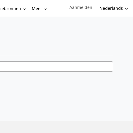
Aanmelden
Sign in to your account
Nederlands
tiebronnen
Meer