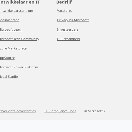
ntwikkelaar en IT
Bedrijf
ntwikkelaarscentrum
Vacatures
ocumentatie
Privacy bij Microsoft
icrosoft Learn
Investeerders
icrosoft Tech Community
Duurzaamheid
zure Marketplace
ppSource
icrosoft Power Platform
isual Studio
Over onze advertenties
EU Compliance DoCs
© Microsoft Y