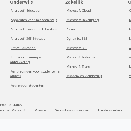
Onderwijs
Zakelijk
O
Microsoft Education
Microsoft Cloud
O
Apparaten voor het onderwijs
Microsoft Beveiliging
D
Microsoft Teams for Education
Azure
M
Microsoft 365 Education
Dynamics 365
M
Office Education
Microsoft 365
A
Educator-training en -
Microsoft Industry
A
ontwikkeling
Microsoft Teams
M
Aanbiedingen voor studenten en
ouders
Midden- en kleinbedrijf
V
Azure voor studenten
sumentenstatus
en met Microsoft
Privacy
Gebruiksvoorwaarden
Handelsmerken