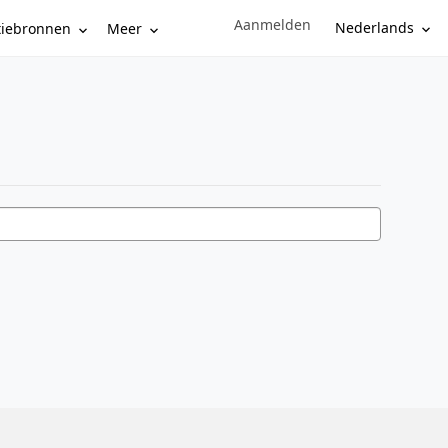
Aanmelden
Sign in to your account
Nederlands
tiebronnen
Meer