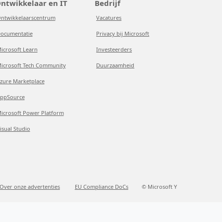
ntwikkelaar en IT
Bedrijf
ntwikkelaarscentrum
Vacatures
ocumentatie
Privacy bij Microsoft
icrosoft Learn
Investeerders
icrosoft Tech Community
Duurzaamheid
zure Marketplace
ppSource
icrosoft Power Platform
isual Studio
Over onze advertenties
EU Compliance DoCs
© Microsoft Y