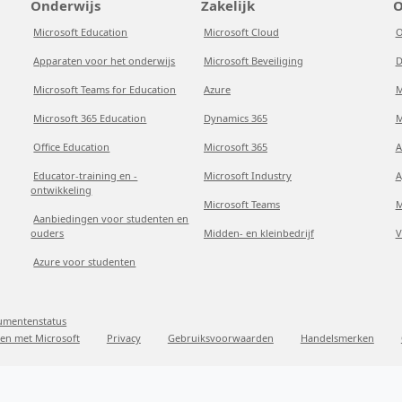
Onderwijs
Zakelijk
O
Microsoft Education
Microsoft Cloud
O
Apparaten voor het onderwijs
Microsoft Beveiliging
D
Microsoft Teams for Education
Azure
M
Microsoft 365 Education
Dynamics 365
M
Office Education
Microsoft 365
A
Educator-training en -
Microsoft Industry
A
ontwikkeling
Microsoft Teams
M
Aanbiedingen voor studenten en
ouders
Midden- en kleinbedrijf
V
Azure voor studenten
sumentenstatus
en met Microsoft
Privacy
Gebruiksvoorwaarden
Handelsmerken