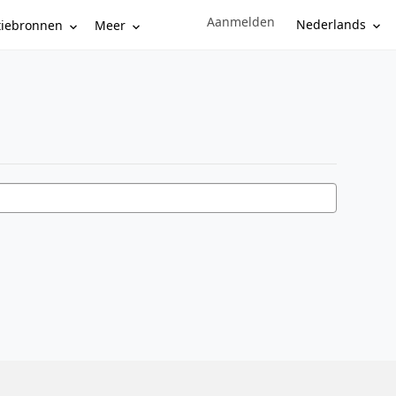
Aanmelden
Sign in to your account
Nederlands
tiebronnen
Meer