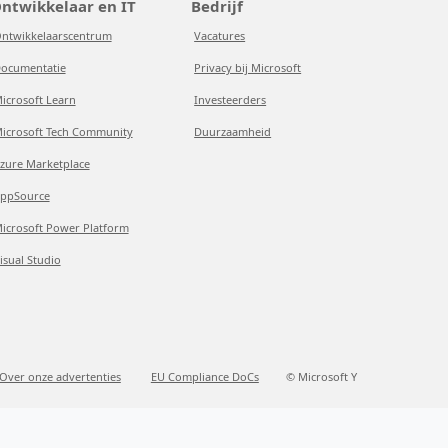
ntwikkelaar en IT
Bedrijf
ntwikkelaarscentrum
Vacatures
ocumentatie
Privacy bij Microsoft
icrosoft Learn
Investeerders
icrosoft Tech Community
Duurzaamheid
zure Marketplace
ppSource
icrosoft Power Platform
isual Studio
Over onze advertenties
EU Compliance DoCs
© Microsoft Y