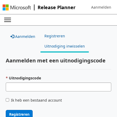
Release Planner
Aanmelden
Sign in to your 
Registreren
Aanmelden
Uitnodiging inwisselen
Aanmelden met een uitnodigingscode
Uitnodigingscode
Ik heb een bestaand account
Registreren