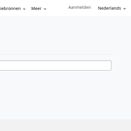
Aanmelden
Sign in to your account
Nederlands
tiebronnen
Meer