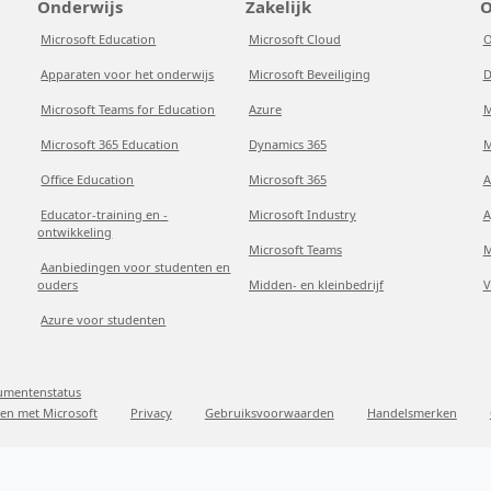
Onderwijs
Zakelijk
O
Microsoft Education
Microsoft Cloud
O
Apparaten voor het onderwijs
Microsoft Beveiliging
D
Microsoft Teams for Education
Azure
M
Microsoft 365 Education
Dynamics 365
M
Office Education
Microsoft 365
A
Educator-training en -
Microsoft Industry
A
ontwikkeling
Microsoft Teams
M
Aanbiedingen voor studenten en
ouders
Midden- en kleinbedrijf
V
Azure voor studenten
sumentenstatus
en met Microsoft
Privacy
Gebruiksvoorwaarden
Handelsmerken