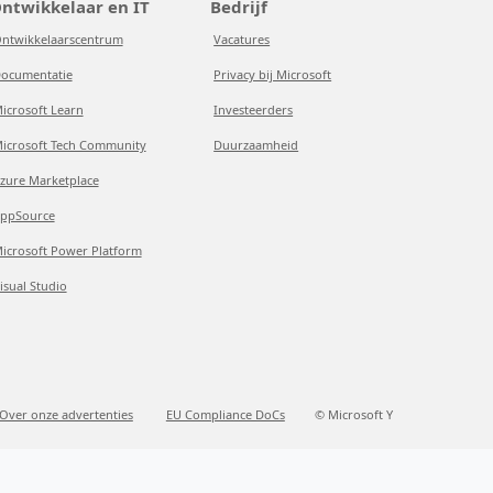
ntwikkelaar en IT
Bedrijf
ntwikkelaarscentrum
Vacatures
ocumentatie
Privacy bij Microsoft
icrosoft Learn
Investeerders
icrosoft Tech Community
Duurzaamheid
zure Marketplace
ppSource
icrosoft Power Platform
isual Studio
Over onze advertenties
EU Compliance DoCs
© Microsoft Y