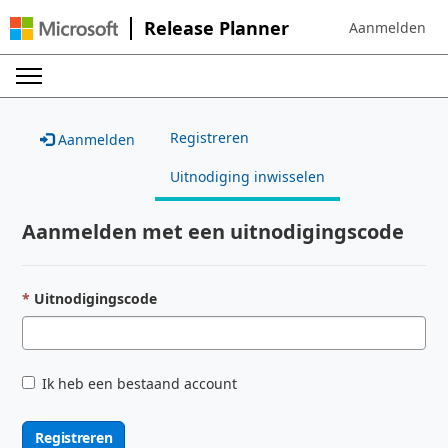
Release Planner
Aanmelden
Sign in to your 
Registreren
Aanmelden
Uitnodiging inwisselen
Aanmelden met een uitnodigingscode
Uitnodigingscode
Ik heb een bestaand account
Registreren