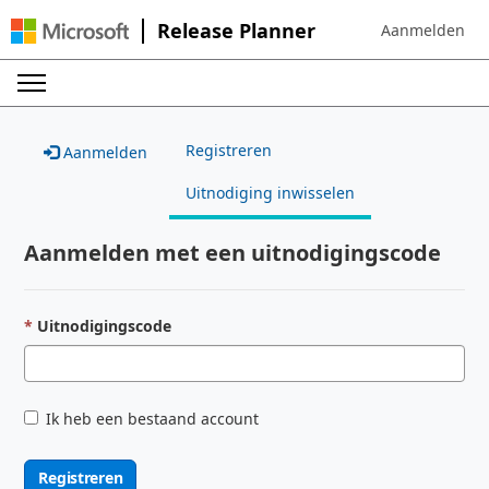
Release Planner
Aanmelden
Sign in to your 
Registreren
Aanmelden
Uitnodiging inwisselen
Aanmelden met een uitnodigingscode
Uitnodigingscode
Ik heb een bestaand account
Registreren