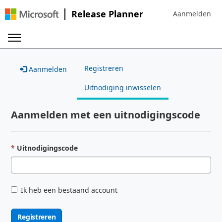
Release Planner
Aanmelden
Sign in to your 
Registreren
Aanmelden
Uitnodiging inwisselen
Aanmelden met een uitnodigingscode
Uitnodigingscode
Ik heb een bestaand account
Registreren