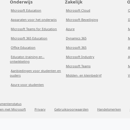
Onderwijs
Zakelijk
O
Microsoft Education
Microsoft Cloud
O
Apparaten voor het onderwijs
Microsoft Beveiliging
D
Microsoft Teams for Education
Azure
M
Microsoft 365 Education
Dynamics 365
M
Office Education
Microsoft 365
A
Educator-training en -
Microsoft Industry
A
ontwikkeling
Microsoft Teams
M
Aanbiedingen voor studenten en
ouders
Midden- en kleinbedrijf
V
Azure voor studenten
sumentenstatus
en met Microsoft
Privacy
Gebruiksvoorwaarden
Handelsmerken