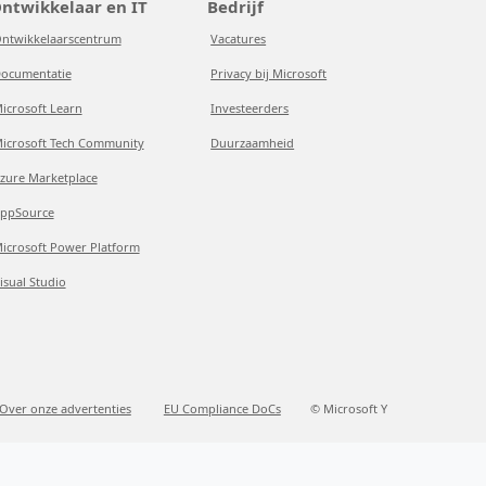
ntwikkelaar en IT
Bedrijf
ntwikkelaarscentrum
Vacatures
ocumentatie
Privacy bij Microsoft
icrosoft Learn
Investeerders
icrosoft Tech Community
Duurzaamheid
zure Marketplace
ppSource
icrosoft Power Platform
isual Studio
Over onze advertenties
EU Compliance DoCs
© Microsoft Y