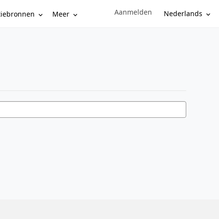
Aanmelden
Sign in to your account
Nederlands
tiebronnen
Meer