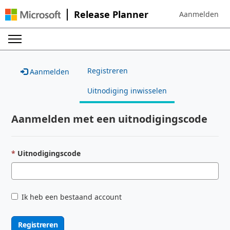
Release Planner
Aanmelden
Sign in to your 
Registreren
Aanmelden
Uitnodiging inwisselen
Aanmelden met een uitnodigingscode
Uitnodigingscode
Ik heb een bestaand account
Registreren