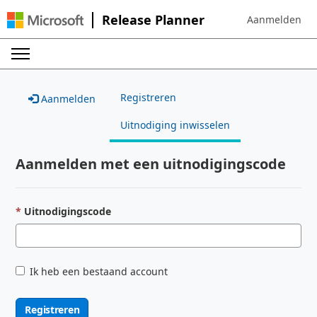
Release Planner
Aanmelden
Sign in to your 
Registreren
Aanmelden
Uitnodiging inwisselen
Aanmelden met een uitnodigingscode
Uitnodigingscode
Ik heb een bestaand account
Registreren