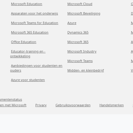
Microsoft Education
Microsoft Cloud
O
Apparaten voor het onderwijs
Microsoft Beveiliging
D
Microsoft Teams for Education
Azure
M
Microsoft 365 Education
Dynamics 365
M
Office Education
Microsoft 365
A
Educator-training en -
Microsoft Industry
A
ontwikkeling
Microsoft Teams
M
Aanbiedingen voor studenten en
ouders
Midden- en kleinbedrijf
V
Azure voor studenten
sumentenstatus
en met Microsoft
Privacy
Gebruiksvoorwaarden
Handelsmerken