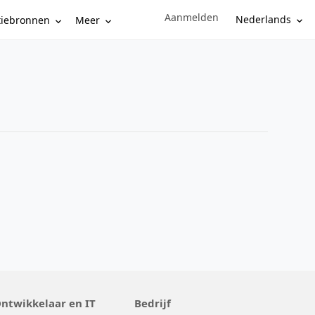
Aanmelden
Sign in to your account
Nederlands
tiebronnen
Meer
ntwikkelaar en IT
Bedrijf