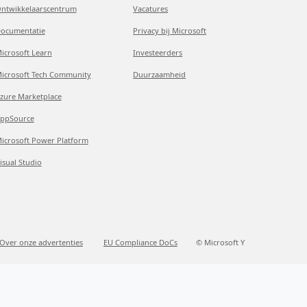
ntwikkelaarscentrum
Vacatures
ocumentatie
Privacy bij Microsoft
icrosoft Learn
Investeerders
icrosoft Tech Community
Duurzaamheid
zure Marketplace
ppSource
icrosoft Power Platform
isual Studio
Over onze advertenties
EU Compliance DoCs
© Microsoft Y