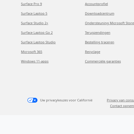
Surface Pro 9
Accountprofiel
Surface Laptop 5
Downloadcentrum
Surface Studio 2+
Ondersteuning Microsoft Store
Surface Laptop Go 2
Terugzendingen
Surface Laptop Studio
Bestelling traceren
Microsoft 365
Recyclage
Windows 11-apps
Commerciële garanties
Uw privacykeuzes voor Californië
Privacy van con
Contact opnem