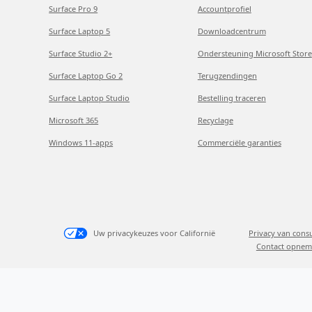
Surface Pro 9
Accountprofiel
Surface Laptop 5
Downloadcentrum
Surface Studio 2+
Ondersteuning Microsoft Store
Surface Laptop Go 2
Terugzendingen
Surface Laptop Studio
Bestelling traceren
Microsoft 365
Recyclage
Windows 11-apps
Commerciële garanties
Uw privacykeuzes voor Californië
Privacy van con
Contact opnem