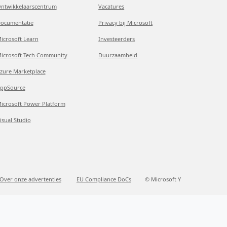
ntwikkelaarscentrum
Vacatures
ocumentatie
Privacy bij Microsoft
icrosoft Learn
Investeerders
icrosoft Tech Community
Duurzaamheid
zure Marketplace
ppSource
icrosoft Power Platform
isual Studio
Over onze advertenties
EU Compliance DoCs
© Microsoft Y