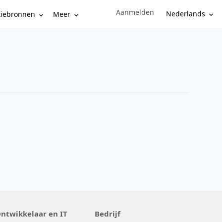
Aanmelden
Sign in to your account
Nederlands
tiebronnen
Meer
ntwikkelaar en IT
Bedrijf