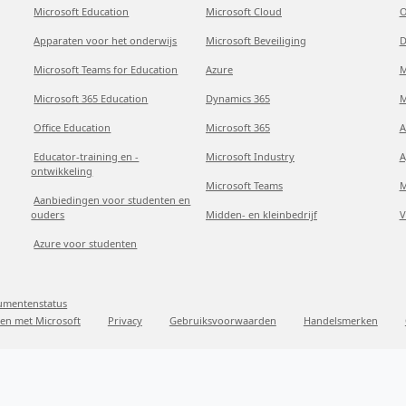
Microsoft Education
Microsoft Cloud
O
Apparaten voor het onderwijs
Microsoft Beveiliging
D
Microsoft Teams for Education
Azure
M
Microsoft 365 Education
Dynamics 365
M
Office Education
Microsoft 365
A
Educator-training en -
Microsoft Industry
A
ontwikkeling
Microsoft Teams
M
Aanbiedingen voor studenten en
ouders
Midden- en kleinbedrijf
V
Azure voor studenten
sumentenstatus
en met Microsoft
Privacy
Gebruiksvoorwaarden
Handelsmerken