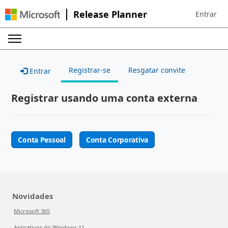
Release Planner
Entrar
Sign in to 
Registrar-se
Resgatar convite
Entrar
Registrar usando uma conta externa
Conta Pessoal
Conta Corporativa
Novidades
Microsoft 365
Aplicativos do Windows 11