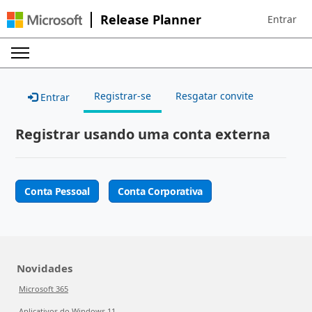
Release Planner
Entrar
Sign in to 
Registrar-se
Resgatar convite
Entrar
Registrar usando uma conta externa
Conta Pessoal
Conta Corporativa
Novidades
Microsoft 365
Aplicativos do Windows 11