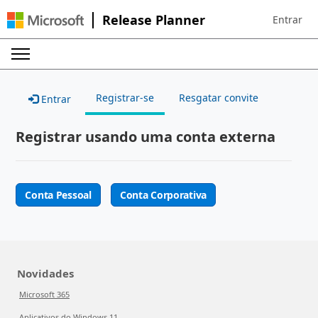
Release Planner
Entrar
Sign in to 
Registrar-se
Resgatar convite
Entrar
Registrar usando uma conta externa
Conta Pessoal
Conta Corporativa
Novidades
Microsoft 365
Aplicativos do Windows 11