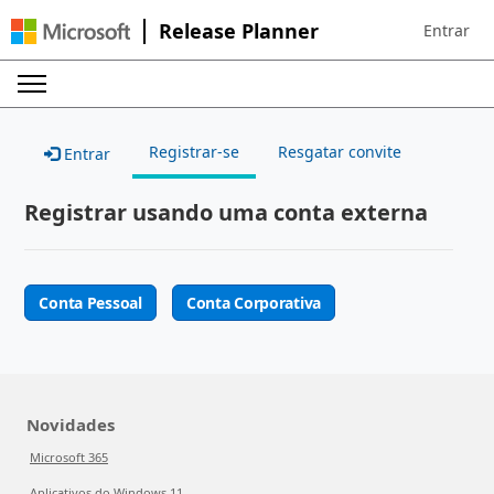
Release Planner
Entrar
Sign in to 
Registrar-se
Resgatar convite
Entrar
Registrar usando uma conta externa
Conta Pessoal
Conta Corporativa
Novidades
Microsoft 365
Aplicativos do Windows 11