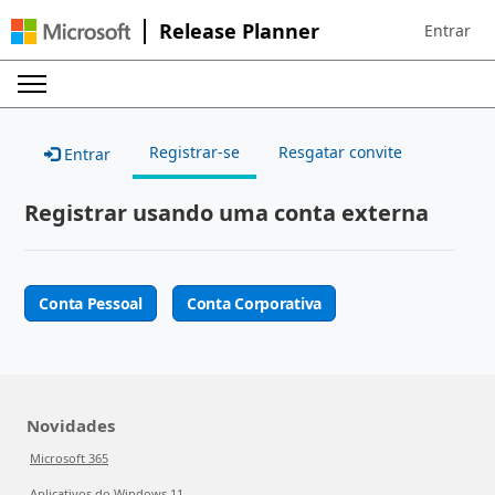
Release Planner
Entrar
Sign in to 
Registrar-se
Resgatar convite
Entrar
Registrar usando uma conta externa
Conta Pessoal
Conta Corporativa
Novidades
Microsoft 365
Aplicativos do Windows 11