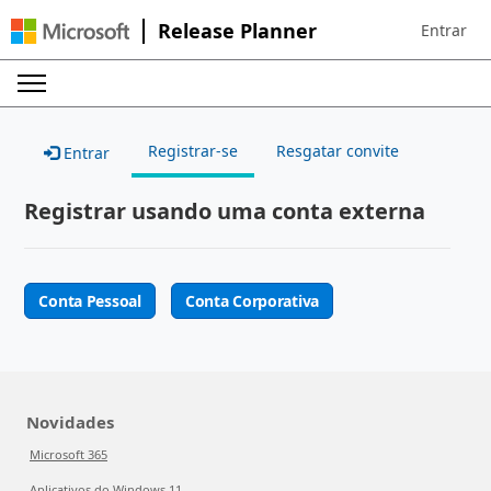
Release Planner
Entrar
Sign in to 
Registrar-se
Resgatar convite
Entrar
Registrar usando uma conta externa
Conta Pessoal
Conta Corporativa
Novidades
Microsoft 365
Aplicativos do Windows 11