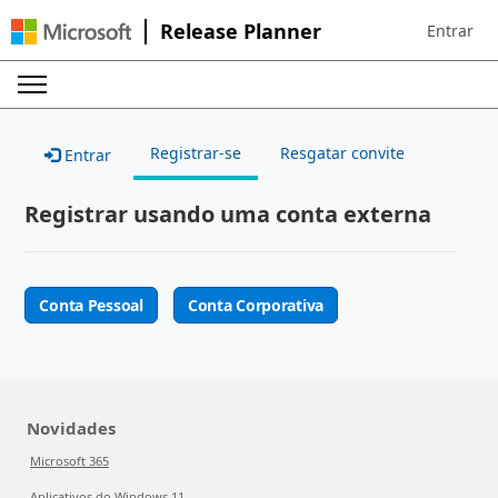
Release Planner
Entrar
Sign in to 
Registrar-se
Resgatar convite
Entrar
Registrar usando uma conta externa
Conta Pessoal
Conta Corporativa
Novidades
Microsoft 365
Aplicativos do Windows 11