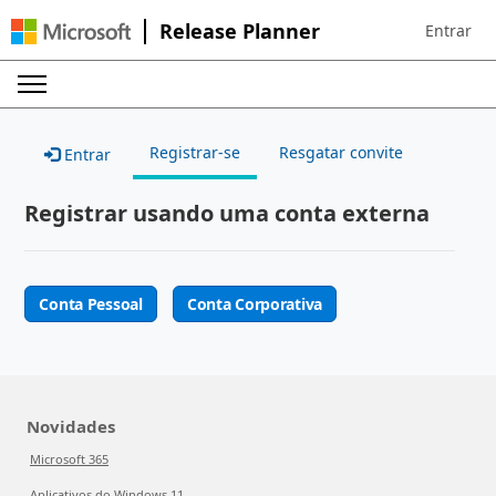
Release Planner
Entrar
Sign in to 
Registrar-se
Resgatar convite
Entrar
Registrar usando uma conta externa
Conta Pessoal
Conta Corporativa
Novidades
Microsoft 365
Aplicativos do Windows 11