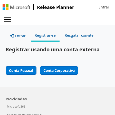
Release Planner
Entrar
Sign in to 
Registrar-se
Resgatar convite
Entrar
Registrar usando uma conta externa
Conta Pessoal
Conta Corporativa
Novidades
Microsoft 365
Aplicativos do Windows 11