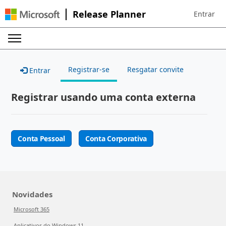
Release Planner
Entrar
Sign in to 
Registrar-se
Resgatar convite
Entrar
Registrar usando uma conta externa
Conta Pessoal
Conta Corporativa
Novidades
Microsoft 365
Aplicativos do Windows 11