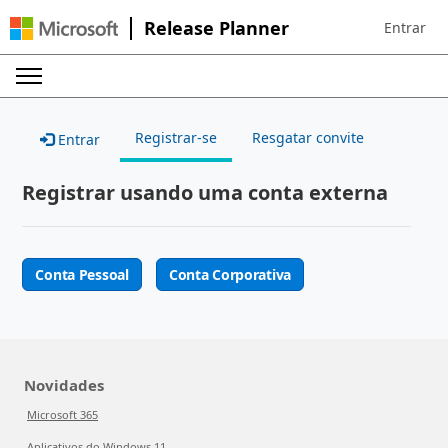
Release Planner
Entrar
Sign in to 
Registrar-se
Resgatar convite
Entrar
Registrar usando uma conta externa
Conta Pessoal
Conta Corporativa
Novidades
Microsoft 365
Aplicativos do Windows 11