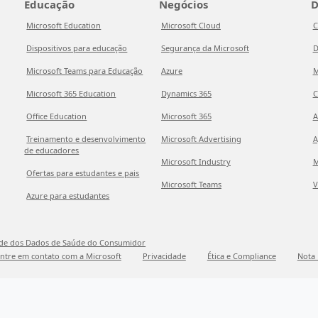
Educação
Negócios
D
Microsoft Education
Microsoft Cloud
C
Dispositivos para educação
Segurança da Microsoft
D
Microsoft Teams para Educação
Azure
M
Microsoft 365 Education
Dynamics 365
C
Office Education
Microsoft 365
A
Treinamento e desenvolvimento
Microsoft Advertising
A
de educadores
Microsoft Industry
M
Ofertas para estudantes e pais
Microsoft Teams
V
Azure para estudantes
ade dos Dados de Saúde do Consumidor
ntre em contato com a Microsoft
Privacidade
Ética e Compliance
Nota 