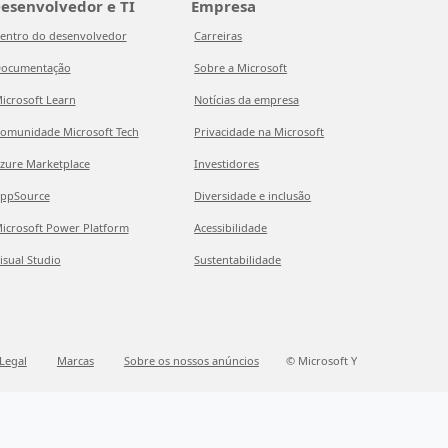
esenvolvedor e TI
Empresa
entro do desenvolvedor
Carreiras
ocumentação
Sobre a Microsoft
icrosoft Learn
Notícias da empresa
omunidade Microsoft Tech
Privacidade na Microsoft
zure Marketplace
Investidores
ppSource
Diversidade e inclusão
icrosoft Power Platform
Acessibilidade
isual Studio
Sustentabilidade
Legal
Marcas
Sobre os nossos anúncios
© Microsoft Y